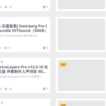
0
16
9
ro 乐器套装] Steinberg Pro I
Bundle VSTSound（50GB）
o Instruments Bundle VS...
0
9
8
伴奏
VIP
ctraLayers Pro v13.0.10 光
文版 伴奏制作人声消音 WIN+
pectraLayers Pro 13 光谱层1...
0
34
5
音色
VIP