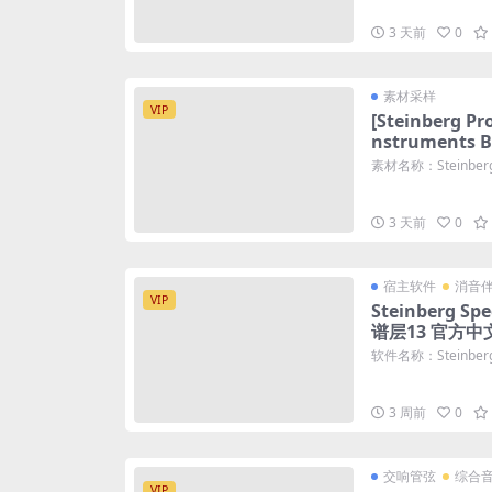
3 天前
0
素材采样
VIP
[Steinberg P
nstruments 
素材名称：Steinberg Pr
3 天前
0
宿主软件
消音
VIP
Steinberg Spe
谱层13 官方中
MAC
软件名称：Steinberg S
3 周前
0
交响管弦
综合
VIP