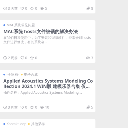
3 天前
0
0
5
8
MAC系统常见问题
MAC系统 hosts文件被锁的解决办法
在我们日常使用中，为了安装和谐版软件，经常会对hosts
文件进行修改，有的系统会...
2 周前
0
0
3
-全家桶-
电子合成
Applied Acoustics Systems Modeling Co
llection 2024.1 WIN版 建模乐器合集 仅支
持WIN系统
插件名称：Applied Acoustics Systems Modeling ...
3 周前
0
0
10
5
Kontakt loop
其他采样