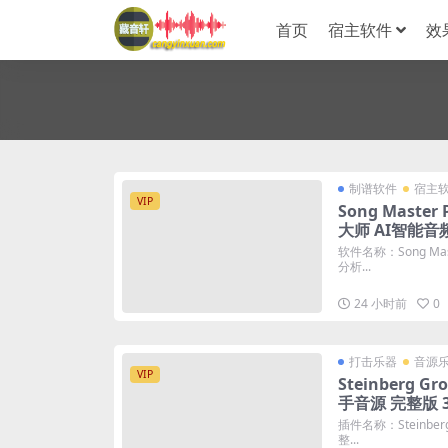
首页
宿主软件
效
制谱软件
宿主
VIP
Song Master
大师 AI智能音
系统
软件名称：Song Mas
分析...
24 小时前
0
打击乐器
音源
VIP
Steinberg Gr
手音源 完整版 3
插件名称：Steinberg
整...