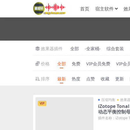
首页
宿主软件
效
效果器插件
全部
-全家桶-
综合套装
价格
全部
免费
VIP会员免费
VIP会
排序
最新
热度
点赞
收藏
更新
压缩均衡
效果
VIP
iZotope Tonal
动态平衡控制母带
插件名称：iZotope Ton