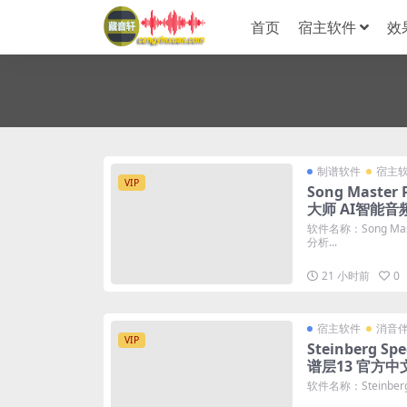
首页
宿主软件
效
制谱软件
宿主
VIP
Song Master
大师 AI智能音
系统
软件名称：Song Mas
分析...
21 小时前
0
宿主软件
消音
VIP
Steinberg Spe
谱层13 官方中
MAC
软件名称：Steinberg S