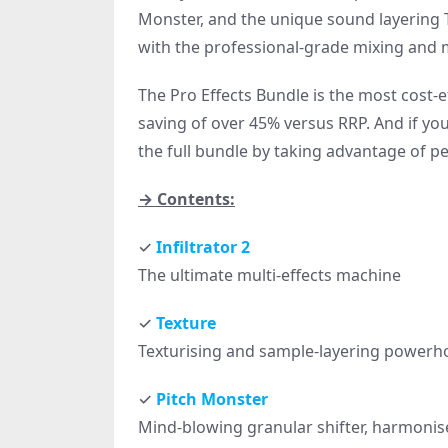
Monster, and the unique sound layering T
with the professional-grade mixing and m
The Pro Effects Bundle is the most cost-e
saving of over 45% versus RRP. And if yo
the full bundle by taking advantage of p
→ Contents:
✓
Infiltrator 2
The ultimate multi-effects machine
✓
Texture
Texturising and sample-layering powerh
✓
Pitch Monster
Mind-blowing granular shifter, harmonis