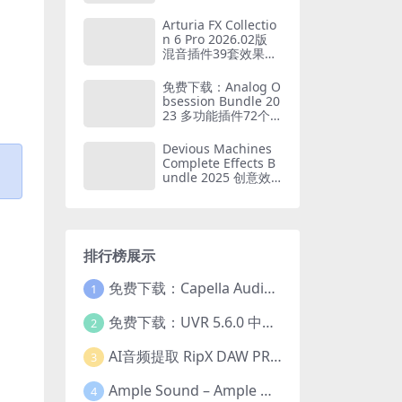
+MAC
Arturia FX Collectio
n 6 Pro 2026.02版
混音插件39套效果器
全家桶 WIN+MAC
免费下载：Analog O
bsession Bundle 20
23 多功能插件72个
捆绑包合集 WIN+MA
C
Devious Machines
Complete Effects B
undle 2025 创意效
果器套装 WIN+MAC
排行榜展示
免费下载：Capella Audio2score Pro v5.0 AI音频转乐谱扒谱软件 WIN+MAC
1
免费下载：UVR 5.6.0 中文版 最强AI人声伴奏分离工具+22GB完整扩展模型包 Ultimate Vocal Remover v5.6.0
2
AI音频提取 RipX DAW PRO 7.1.1 WIN 中文汉化版 人声乐器提取分离伴奏制作 仅支持WIN系统
3
Ample Sound – Ample Guitar & Bass v4.0.1版 吉他贝司 全新四代 全套26把 支持WIN+MAC
4