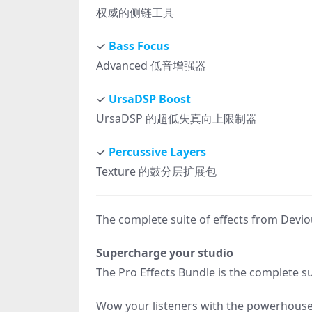
权威的侧链工具
✓
Bass Focus
Advanced 低音增强器
✓
UrsaDSP Boost
UrsaDSP 的超低失真向上限制器
✓
Percussive Layers
Texture 的鼓分层扩展包
The complete suite of effects from Devi
Supercharge your studio
The Pro Effects Bundle is the complete s
Wow your listeners with the powerhouse mu