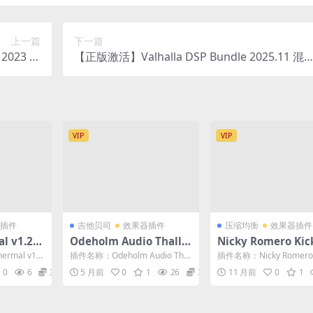
上一篇
下一篇
 2023 多
【正版激活】Valhalla DSP Bundle 2025.11 混
N+MAC
插件10套合集 WIN版 支持正版ProTools软件
VIP
VIP
插件
吉他贝司
效果器插件
压缩均衡
效果器插件
l v1.2.1
Odeholm Audio Thall A
Nicky Romero Kic
真效果器
mp v1.0.3 WIN 吉他放大
t 2 闪避侧链压缩效
rmal v1.
插件名称：Odeholm Audio Thal
插件名称：Nicky Romero K
器插件
件 WIN+MAC
失真效果器插
l Amp v1.0.3 WIN ...
art 2 闪避侧链压缩效果器插
0
6
3
5 月前
0
1
26
3
11 月前
0
1