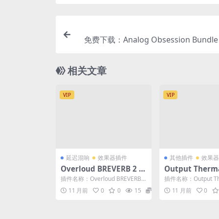
免费下载：Analog Obsession Bundle
功能插件72个捆绑包合集 WI
相关文章
VIP
VIP
延迟混响
效果器插件
其他插件
效果器
Overloud BREVERB 2 v
Output Therma
2.1.10 雅致混响 混音效果
交互式多频段失
插件名称：Overloud BREVERB 2
插件名称：Output The
器插件 WIN+MAC
插件 WIN+MAC
雅致混响 插件大小：WIN：8M...
2.1 交互式多频段
11 月前
0
0
15
3
11 月前
0
件...