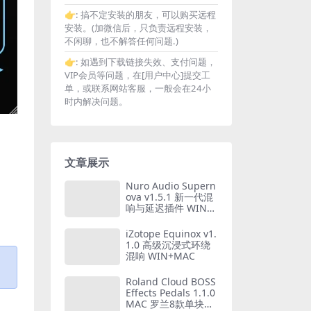
👉:
搞不定安装的朋友，可以购买远程
安装。(加微信后，只负责远程安装，
不闲聊，也不解答任何问题.)
👉:
如遇到下载链接失效、支付问题，
VIP会员等问题，在[用户中心]提交工
单，或联系网站客服，一般会在24小
时内解决问题。
文章展示
Nuro Audio Supern
ova v1.5.1 新一代混
响与延迟插件 WIN+
MAC
iZotope Equinox v1.
1.0 高级沉浸式环绕
混响 WIN+MAC
Roland Cloud BOSS
Effects Pedals 1.1.0
MAC 罗兰8款单块踏