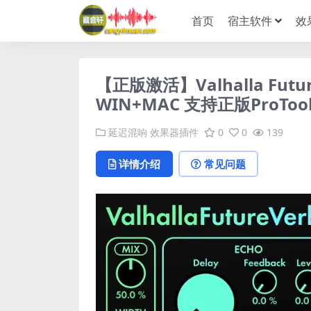
首页
宿主软件
效
【正版激活】Valhalla Futu
WIN+MAC 支持正版ProToo
延迟混响
效果器插件
0
0
139
详情介绍
常见问题