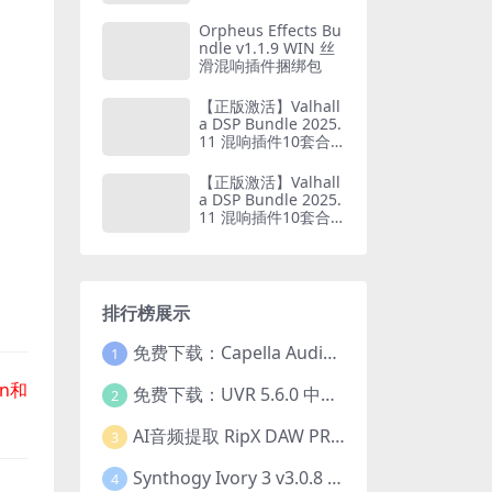
板效果器
Orpheus Effects Bu
ndle v1.1.9 WIN 丝
滑混响插件捆绑包
【正版激活】Valhall
a DSP Bundle 2025.
11 混响插件10套合
集 MAC版 支持正版P
roTools软件
【正版激活】Valhall
a DSP Bundle 2025.
11 混响插件10套合
集 WIN版 支持正版P
roTools软件
排行榜展示
免费下载：Capella Audio2score Pro v5.0 AI音频转乐谱扒谱软件 WIN+MAC
1
in和
免费下载：UVR 5.6.0 中文版 最强AI人声伴奏分离工具+22GB完整扩展模型包 Ultimate Vocal Remover v5.6.0
2
AI音频提取 RipX DAW PRO 7.1.1 WIN 中文汉化版 人声乐器提取分离伴奏制作 仅支持WIN系统
3
Synthogy Ivory 3 v3.0.8 WIN版 极品象牙钢琴3 音源插件 含音色库扩展 仅支持WIN系统
4