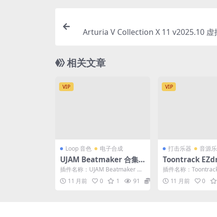
Arturia V Collection X 11 v2025.1
成器插件 47套 全家桶合集 WI
相关文章
VIP
VIP
Loop 音色
电子合成
打击乐器
音源乐
UJAM Beatmaker 合集1
Toontrack EZ
4套 嘻哈电子流行节奏Loo
3 v3.1.2 鼓
插件名称：UJAM Beatmaker 合
插件名称：Toontrack
p鼓机音源 WIN+MAC
MIDI loop全套
集 嘻哈电子流行节奏Loop鼓机音
er 3 鼓音源 全套扩展+M
11 月前
0
1
91
5
11 月前
0
源 ...
C