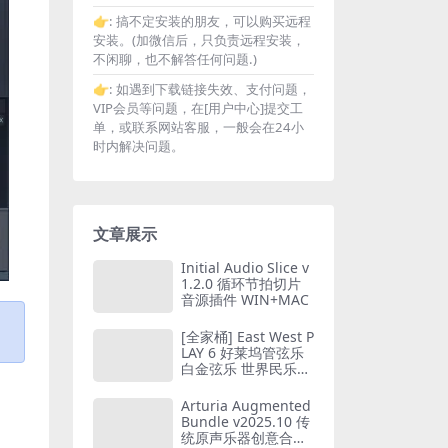
👉:
搞不定安装的朋友，可以购买远程
安装。(加微信后，只负责远程安装，
不闲聊，也不解答任何问题.)
👉:
如遇到下载链接失效、支付问题，
VIP会员等问题，在[用户中心]提交工
单，或联系网站客服，一般会在24小
时内解决问题。
文章展示
Initial Audio Slice v
1.2.0 循环节拍切片
音源插件 WIN+MAC
[全家桶] East West P
LAY 6 好莱坞管弦乐
白金弦乐 世界民乐
人声系列音源合集
（2TB）WIN版
Arturia Augmented
Bundle v2025.10 传
统原声乐器创意合成