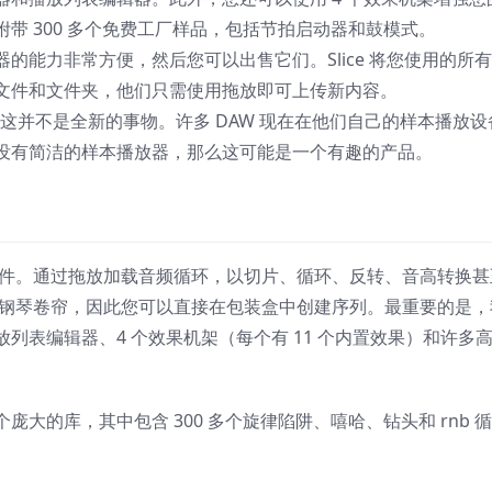
e 附带 300 多个免费工厂样品，包括节拍启动器和鼓模式。
的能力非常方便，然后您可以出售它们。Slice 将您使用的所
文件和文件夹，他们只需使用拖放即可上传新内容。
而，这并不是全新的事物。许多 DAW 现在在他们自己的样本播放设
没有简洁的样本播放器，那么这可能是一个有趣的产品。
和节拍制作插件。通过拖放加载音频循环，以切片、循环、反转、音高转换
带有多个内置钢琴卷帘，因此您可以直接在包装盒中创建序列。最重要的是
列表编辑器、4 个效果机架（每个有 11 个内置效果）和许多
大的库，其中包含 300 多个旋律陷阱、嘻哈、钻头和 rnb 循