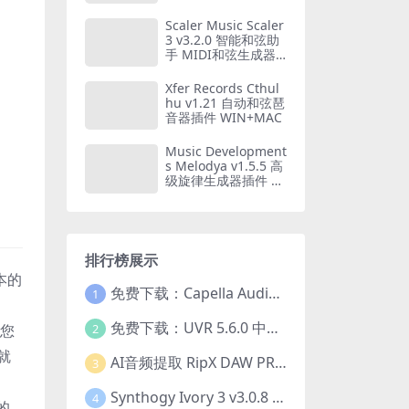
器音源插件7套合集
WIN+MAC
Scaler Music Scaler
3 v3.2.0 智能和弦助
手 MIDI和弦生成器
WIN+MAC
Xfer Records Cthul
hu v1.21 自动和弦琶
音器插件 WIN+MAC
Music Development
s Melodya v1.5.5 高
级旋律生成器插件 W
IN+MAC
排行榜展示
本的
免费下载：Capella Audio2score Pro v5.0 AI音频转乐谱扒谱软件 WIN+MAC
1
免费下载：UVR 5.6.0 中文版 最强AI人声伴奏分离工具+22GB完整扩展模型包 Ultimate Vocal Remover v5.6.0
2
，您
就
AI音频提取 RipX DAW PRO 7.1.1 WIN 中文汉化版 人声乐器提取分离伴奏制作 仅支持WIN系统
3
Synthogy Ivory 3 v3.0.8 WIN版 极品象牙钢琴3 音源插件 含音色库扩展 仅支持WIN系统
4
的