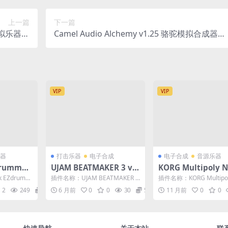
上一篇
下一篇
0 虚拟乐器合
Camel Audio Alchemy v1.25 骆驼模拟合成器
N+MAC
+全套扩展 WIN+MAC
VIP
VIP
器
打击乐器
电子合成
电子合成
音源乐器
drummer
UJAM BEATMAKER 3 v3.
KORG Multipoly N
音源全套扩展+
0.2.558 WIN 自动电子节
e v1.0.4 模拟建模
 EZdrumm
插件名称：UJAM BEATMAKER 3
插件名称：KORG Multipoly
 WIN+MA
拍嘻哈节奏17套风格鼓lo
插件 WIN+MAC
IDI...
自动电子节拍鼓音源 插件大小：
ve v1.0.4 模拟建模合成...
2
249
8
6 月前
0
0
30
5
11 月前
0
0
WIN...
op音源 仅支持WIN系统