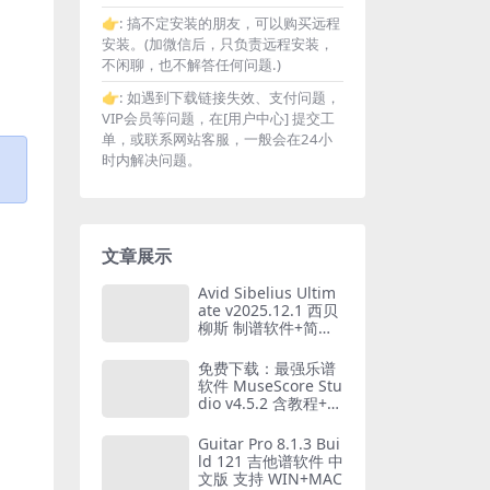
👉:
搞不定安装的朋友，可以购买远程
安装。(加微信后，只负责远程安装，
不闲聊，也不解答任何问题.)
👉:
如遇到下载链接失效、支付问题，
VIP会员等问题，在[用户中心] 提交工
单，或联系网站客服，一般会在24小
时内解决问题。
文章展示
Avid Sibelius Ultim
ate v2025.12.1 西贝
柳斯 制谱软件+简谱
插件V8+图片识别+音
频识别+音色库+教程
免费下载：最强乐谱
WIN+MAC
软件 MuseScore Stu
dio v4.5.2 含教程+素
材 WIN+MAC [5.30G
B]
Guitar Pro 8.1.3 Bui
ld 121 吉他谱软件 中
文版 支持 WIN+MAC