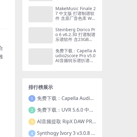
MakeMusic Finale 2
7 中文版 打谱制谱软
件 含原厂音色库 WI
N+MAC
Steinberg Dorico Pr
o 6 v6.2.30 打谱制谱
乐谱软件 含23GB原
厂全套音色库 WIN+
合
MAC
免费下载：Capella A
udio2score Pro v5.0
雅
AI音频转乐谱扒谱软
件 WIN+MAC
排行榜展示
免费下载：Capella Audio2score Pro v5.0 AI音频转乐谱扒谱软件 WIN+MAC
1
免费下载：UVR 5.6.0 中文版 最强AI人声伴奏分离工具+22GB完整扩展模型包 Ultimate Vocal Remover v5.6.0
2
AI音频提取 RipX DAW PRO 7.1.1 WIN 中文汉化版 人声乐器提取分离伴奏制作 仅支持WIN系统
3
Synthogy Ivory 3 v3.0.8 WIN版 极品象牙钢琴3 音源插件 含音色库扩展 仅支持WIN系统
4