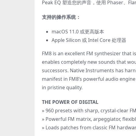
Peak EQ 塑造您的声音，使用 Phaser、Fla
支持的操作系统：
macOS 11.0 或更高版本
Apple Silicon 或 Intel Core 处理器
FM8 is an excellent FM synthesizer that i
enables completely new sounds that woul
successors. Native Instruments has harne
manifest in FM8’s powerful audio engine
in pristine quality.
THE POWER OF DIGITAL
» 960 presets with sharp, crystal-clear 
» Powerful FM matrix, arpeggiator, flexib
» Loads patches from classic FM hardwar