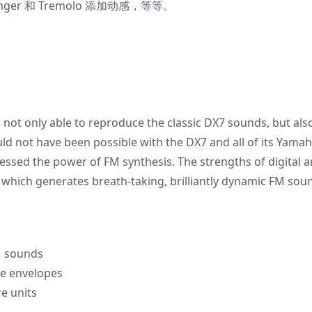
nger 和 Tremolo 添加动感，等等。
s not only able to reproduce the classic DX7 sounds, but als
d not have been possible with the DX7 and all of its Yama
ssed the power of FM synthesis. The strengths of digital a
 which generates breath-taking, brilliantly dynamic FM sou
FM sounds
le envelopes
e units