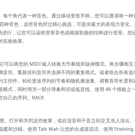
。每个角代表一种音色。通过移动变形手柄，您可以逐渐将一种
有四种音色，这些音色经过精心挑选，可提供最大的表现力变化。
器自动进行，让您可以远程变形音色或根据歌曲的结构进行变形。您
的实验效果。
 它可以将您的 MIDI 输入转换为节奏线和旋律模式。将步骤相互
调音符。重新排列音符并选择不同的重复模式。或者组合所有选
列主控件。轻松更改序列的节奏和随机播放量。调整音符长度和
模式，同时用另一部分弹奏和弦或低音线。使用 48 个模板之
自己的序列。RACK
范围。打开和关闭这些效果，或在湿音和干音之间交叉淡入淡出。
t 添加温暖和沙砾。使用 Talk Wah 让您的合成器说话。使用 Shelving