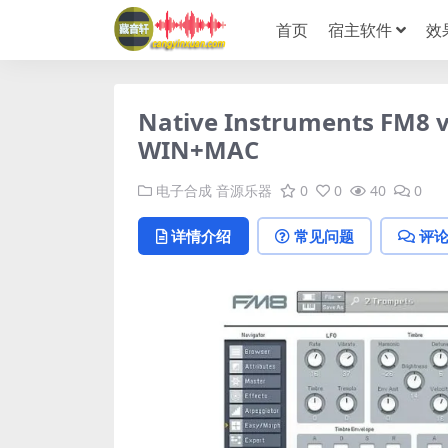
首页
宿主软件
效
Native Instruments F
WIN+MAC
电子合成
音源乐器
0
0
40
0
详情介绍
常见问题
评