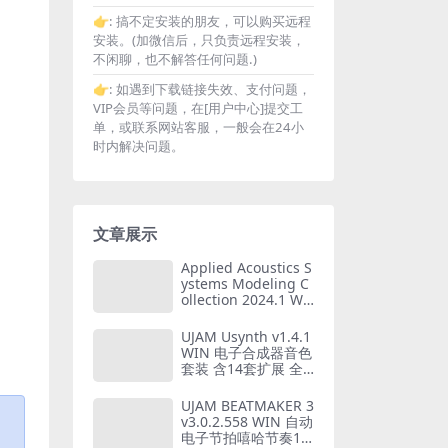
👉:
搞不定安装的朋友，可以购买远程
安装。(加微信后，只负责远程安装，
不闲聊，也不解答任何问题.)
👉:
如遇到下载链接失效、支付问题，
VIP会员等问题，在[用户中心]提交工
单，或联系网站客服，一般会在24小
时内解决问题。
文章展示
Applied Acoustics S
ystems Modeling C
ollection 2024.1 WI
N版 建模乐器合集 仅
支持WIN系统
UJAM Usynth v1.4.1
WIN 电子合成器音色
套装 含14套扩展 全
家桶 仅支持WIN系统
UJAM BEATMAKER 3
v3.0.2.558 WIN 自动
电子节拍嘻哈节奏17