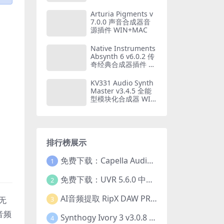
套风格鼓loop音源 仅
支持WIN系统
Arturia Pigments v
7.0.0 声音合成器音
源插件 WIN+MAC
Native Instruments
Absynth 6 v6.0.2 传
奇经典合成器插件 W
IN+MAC
KV331 Audio Synth
Master v3.4.5 全能
型模块化合成器 WIN
+MAC
排行榜展示
免费下载：Capella Audio2score Pro v5.0 AI音频转乐谱扒谱软件 WIN+MAC
1
免费下载：UVR 5.6.0 中文版 最强AI人声伴奏分离工具+22GB完整扩展模型包 Ultimate Vocal Remover v5.6.0
2
AI音频提取 RipX DAW PRO 7.1.1 WIN 中文汉化版 人声乐器提取分离伴奏制作 仅支持WIN系统
3
品无
音频
Synthogy Ivory 3 v3.0.8 WIN版 极品象牙钢琴3 音源插件 含音色库扩展 仅支持WIN系统
4