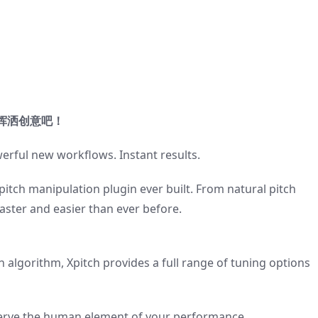
挥洒创意吧！
erful new workflows. Instant results.
pitch manipulation plugin ever built. From natural pitch
 faster and easier than ever before.
 algorithm, Xpitch provides a full range of tuning options
eserve the human element of your performance.