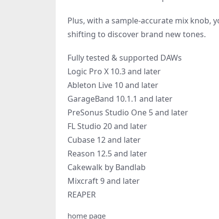
Plus, with a sample-accurate mix knob, y
shifting to discover brand new tones.
Fully tested & supported DAWs
Logic Pro X 10.3 and later
Ableton Live 10 and later
GarageBand 10.1.1 and later
PreSonus Studio One 5 and later
FL Studio 20 and later
Cubase 12 and later
Reason 12.5 and later
Cakewalk by Bandlab
Mixcraft 9 and later
REAPER
home page