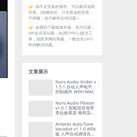
👉:
搞不定安装的朋友，可以购买远程
安装。(加微信后，只负责远程安装，
不闲聊，也不解答任何问题.)
👉:
如遇到下载链接失效、支付问题，
VIP会员等问题，在[用户中心]提交工
单，或联系网站客服，一般会在24小
时内解决问题。
文章展示
Nuro Audio Xrider v
1.5.1 自动人声电平
控制插件 WIN+MAC
Nuro Audio Flexion
v1.0.1 智能混音母带
美化效果器 饱和染色
声音润色 插件 WIN+
MAC
Antares Auto-Tune
Vocodist v1.1.0 WIN
版 人声自动调谐合成