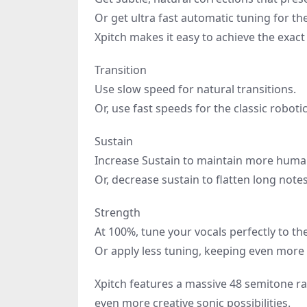
Or get ultra fast automatic tuning for th
Xpitch makes it easy to achieve the exact 
Transition
Use slow speed for natural transitions.
Or, use fast speeds for the classic robotic
Sustain
Increase Sustain to maintain more human
Or, decrease sustain to flatten long notes
Strength
At 100%, tune your vocals perfectly to the
Or apply less tuning, keeping even more 
Xpitch features a massive 48 semitone ra
even more creative sonic possibilities.