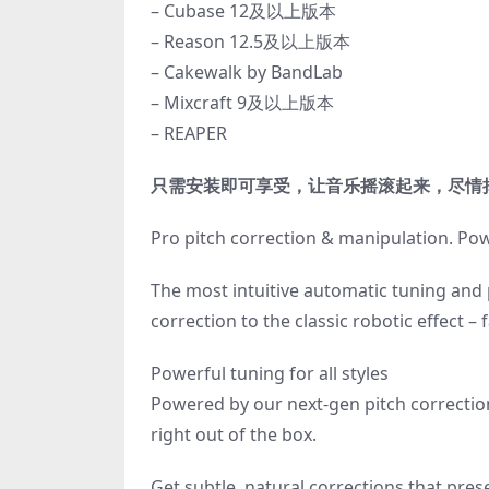
– Cubase 12及以上版本
– Reason 12.5及以上版本
– Cakewalk by BandLab
– Mixcraft 9及以上版本
– REAPER
只需安装即可享受，让音乐摇滚起来，尽情
Pro pitch correction & manipulation. Pow
The most intuitive automatic tuning and 
correction to the classic robotic effect –
Powerful tuning for all styles
Powered by our next-gen pitch correction
right out of the box.
Get subtle, natural corrections that pr