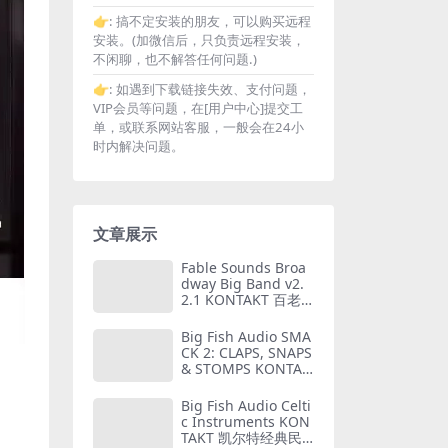
👉:
搞不定安装的朋友，可以购买远程
安装。(加微信后，只负责远程安装，
不闲聊，也不解答任何问题.)
👉:
如遇到下载链接失效、支付问题，
VIP会员等问题，在[用户中心]提交工
单，或联系网站客服，一般会在24小
时内解决问题。
文章展示
Fable Sounds Broa
dway Big Band v2.
2.1 KONTAKT 百老
汇大乐队 爵士乐 管
弦 铜管 音源 (101GB)
Big Fish Audio SMA
CK 2: CLAPS, SNAPS
& STOMPS KONTAK
T 拍手弹响跺脚音源
Big Fish Audio Celti
c Instruments KON
TAKT 凯尔特经典民