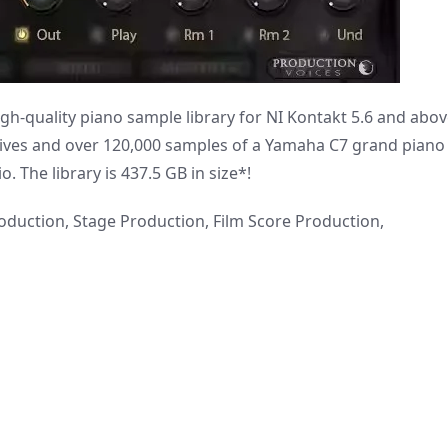
gh-quality piano sample library for NI Kontakt 5.6 and abov
ives and over 120,000 samples of a Yamaha C7 grand piano
. The library is 437.5 GB in size*!
roduction, Stage Production, Film Score Production,