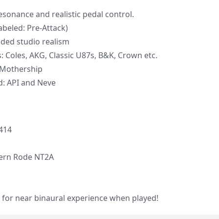
esonance and realistic pedal control.
beled: Pre-Attack)
dded studio realism
 Coles, AKG, Classic U87s, B&K, Crown etc.
l Mothership
: API and Neve
414
dern Rode NT2A
 for near binaural experience when played!