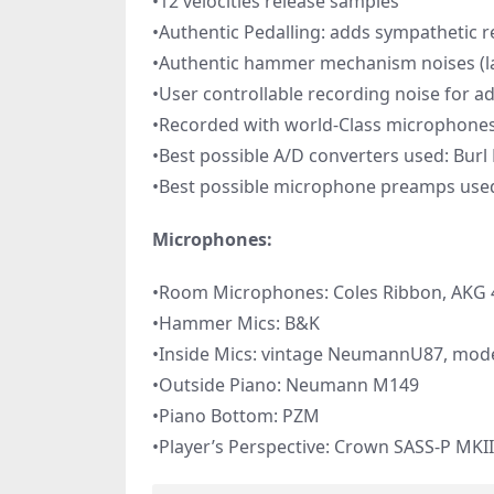
•12 velocities release samples
•Authentic Pedalling: adds sympathetic r
•Authentic hammer mechanism noises (la
•User controllable recording noise for a
•Recorded with world-Class microphones:
•Best possible A/D converters used: Bur
•Best possible microphone preamps used
Microphones:
•Room Microphones: Coles Ribbon, AKG 
•Hammer Mics: B&K
•Inside Mics: vintage NeumannU87, mo
•Outside Piano: Neumann M149
•Piano Bottom: PZM
•Player’s Perspective: Crown SASS-P MKII