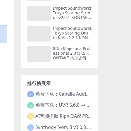
族乐器音源
Impact Soundworks
Tokyo Scoring Strin
gs v2.0.1 KONTAKT
东京弦乐2 日本动漫
游戏弦乐音源 (199G
Impact Soundworks
B)
Tokyo Scoring Dru
m Kits v1.2.1 KONT
AKT 东京日系摇滚架
子鼓音源 (71GB)
8Dio Majestica Prof
essional 2.0 NKS K
ONTAKT 大型史诗管
弦乐团音源（61.82G
B）
排行榜展示
免费下载：Capella Audio2score Pro v5.0 AI音频转乐谱扒谱软件 WIN+MAC
1
免费下载：UVR 5.6.0 中文版 最强AI人声伴奏分离工具+22GB完整扩展模型包 Ultimate Vocal Remover v5.6.0
2
AI音频提取 RipX DAW PRO 7.1.1 WIN 中文汉化版 人声乐器提取分离伴奏制作 仅支持WIN系统
3
Synthogy Ivory 3 v3.0.8 WIN版 极品象牙钢琴3 音源插件 含音色库扩展 仅支持WIN系统
4