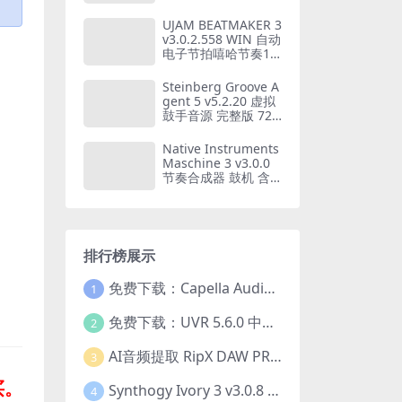
库 WIN+MAC
UJAM BEATMAKER 3
v3.0.2.558 WIN 自动
电子节拍嘻哈节奏17
套风格鼓loop音源 仅
支持WIN系统
Steinberg Groove A
gent 5 v5.2.20 虚拟
鼓手音源 完整版 72G
B音色库 WIN+MAC
Native Instruments
Maschine 3 v3.0.0
节奏合成器 鼓机 含6
8套扩展 完整版 WIN
+MAC
排行榜展示
免费下载：Capella Audio2score Pro v5.0 AI音频转乐谱扒谱软件 WIN+MAC
1
免费下载：UVR 5.6.0 中文版 最强AI人声伴奏分离工具+22GB完整扩展模型包 Ultimate Vocal Remover v5.6.0
2
AI音频提取 RipX DAW PRO 7.1.1 WIN 中文汉化版 人声乐器提取分离伴奏制作 仅支持WIN系统
3
买。
Synthogy Ivory 3 v3.0.8 WIN版 极品象牙钢琴3 音源插件 含音色库扩展 仅支持WIN系统
4