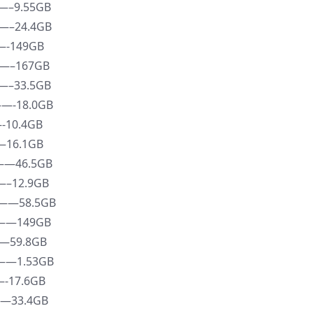
–9.55GB
–24.4GB
-149GB
—–167GB
–33.5GB
—-18.0GB
10.4GB
16.1GB
——46.5GB
–12.9GB
——58.5GB
——149GB
—59.8GB
——1.53GB
17.6GB
—33.4GB