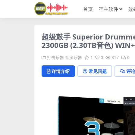
首页
宿主软件
效
超级鼓手 Superior Drum
2300GB (2.30TB音色) WIN
打击乐器
音源乐器
1
0
317
0
详情介绍
常见问题
评