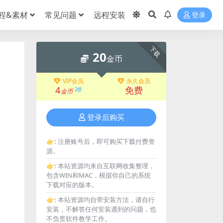
程&素材
常见问题
远程安装
登录
下载
20
金币
VIP会员
永久会员
4
免费
2折
金币
登录后购买
👉:
注册账号后，即可购买下载付费资
源。
👉:
本站资源均来自互联网收集整理，
包含WIN和MAC，根据你自己的系统
下载对应的版本。
👉:
本站资源均自带安装方法，请自行
安装，不解答任何安装遇到的问题，也
不负责软件教学工作。