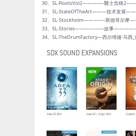
30、SL-RootsVol2————–醫士负格2——–
31、SL-StateOfTheArt———技术发展——
32、SL-Stockholm————–斯德哥尔摩——
33、SL-Stories——————故事—————
34、SL-TheDrumFactory—西尔维娅·马西