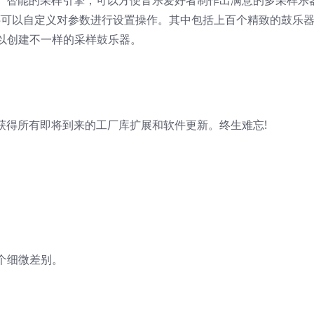
、简单化。智能的采样引擎，可以方便音乐爱好者制作出满意的多采样乐
t Drums用户还可以自定义对参数进行设置操作。其中包括上百个精致的鼓乐
以创建不一样的采样鼓乐器。
以免费获得所有即将到来的工厂库扩展和软件更新。终生难忘!
个细微差别。