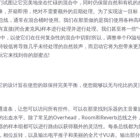
作中，我们试图让它完美地坐在忙碌的混合中，同时仍保留自然和有机的
听起来很棒，开箱即用，绝对不需要额外的后期处理。为了实现这一目标
理总线，通常在混合桶时使用。我们在那里做的是我们使用各种高
直接(闭合麦克风)样本进行处理并进行处理。我们甚至将一些“
组中，以使它们在任何复杂性的混合中切割!所以，调整单个FX旋
持较低将导致几乎未经处理的自然鼓声，而启动它将为您带来更
玩它来找到你的甜蜜点!
成部分。它的设计旨在使您的鼓保持完美平衡，使您能够以无与伦比的灵
有自己的通道条，让您可以访问所有控件。可以在那里找到乐器的主音量
水平。除了常见的Overhead，Room和Reverb总线之外
器的样本组都可以进行路由以获得额外的灵活性。每条总线都为
，相位反转，以及输出电平推子和美丽的全尺寸VU表。输出部