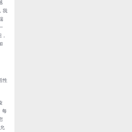
感
，我
端
一
钮，
加
活性
旋
，每
您
分允