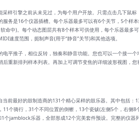
二，在智能采样引擎之前从未见过，为每个用户开放。只需点击几下鼠标
服务是16个仪器插槽。每个乐器最多可以有6个关节，5个样本
中，软命中)。每个动态图层共有8个样本可供使用，每个乐器最多
IDI速度范围，扼制声音(用于“静音”关节)和其他选项。
的电平推子，相位反转，独奏和静音功能。您也可以一个接一个
稍后重新排列样本列表。再加上可调节变焦的详细波形视图，您
包括来自当前最好的鼓制造商的131个精心采样的鼓乐器。其中包括：1
镲，11个骑行，31个不同位置的倒镲，13个瓷钹(左侧5个，右侧8个
1个jamblock乐器，全部形成12个完美套件预设。完整的仪器