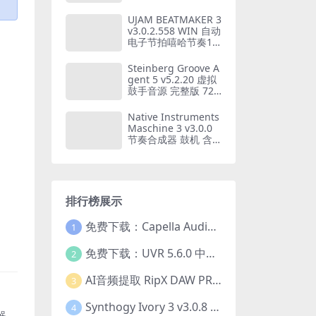
库 WIN+MAC
UJAM BEATMAKER 3
v3.0.2.558 WIN 自动
电子节拍嘻哈节奏17
套风格鼓loop音源 仅
支持WIN系统
Steinberg Groove A
gent 5 v5.2.20 虚拟
鼓手音源 完整版 72G
B音色库 WIN+MAC
Native Instruments
Maschine 3 v3.0.0
节奏合成器 鼓机 含6
8套扩展 完整版 WIN
+MAC
排行榜展示
免费下载：Capella Audio2score Pro v5.0 AI音频转乐谱扒谱软件 WIN+MAC
1
免费下载：UVR 5.6.0 中文版 最强AI人声伴奏分离工具+22GB完整扩展模型包 Ultimate Vocal Remover v5.6.0
2
AI音频提取 RipX DAW PRO 7.1.1 WIN 中文汉化版 人声乐器提取分离伴奏制作 仅支持WIN系统
3
Synthogy Ivory 3 v3.0.8 WIN版 极品象牙钢琴3 音源插件 含音色库扩展 仅支持WIN系统
4