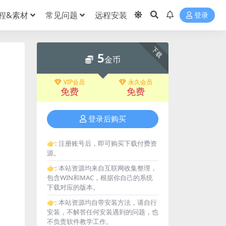
程&素材
常见问题
远程安装
登录
下载
5
金币
VIP会员
永久会员
免费
免费
登录后购买
👉:
注册账号后，即可购买下载付费资
源。
👉:
本站资源均来自互联网收集整理，
包含WIN和MAC，根据你自己的系统
下载对应的版本。
👉:
本站资源均自带安装方法，请自行
安装，不解答任何安装遇到的问题，也
不负责软件教学工作。